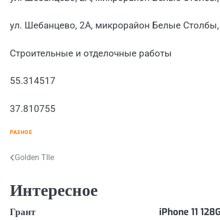
ул. Шебанцево, 2А, микрорайон Белые Столбы
Строительные и отделочные работы
55.314517
37.810755
РАЗНОЕ
Навигация
Golden TIle
по
Интересное
записям
Грант
iPhone 11 128