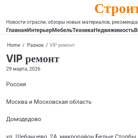
Строи
Skip
to
content
Новости отрасли, обзоры новых материалов, рекоменда
Главная
Интерьер
Мебель
Техника
Недвижимость
В
Home
Разное
VIP ремонт
VIP ремонт
29 марта, 2026
Россия
Москва и Московская область
Домодедово
ул. Шебанцево, 2А, микрорайон Белые Столбы