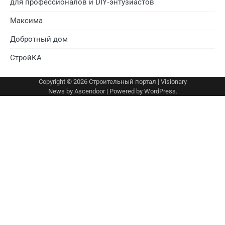
для профессионалов и DIY‑энтузиастов
Максима
Добротный дом
СтройКА
Copyright © 2026
Строительный портал
| Visionary
News by
Ascendoor
| Powered by
WordPress
.