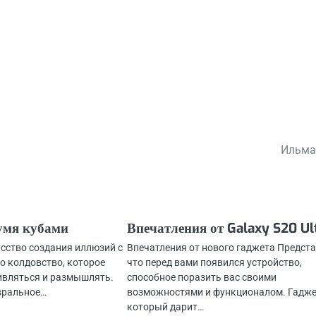
Ильма
умя кубами
Впечатления от Galaxy S20 Ul
сство создания иллюзий с
Впечатления от нового гаджета Предста
о колдовство, которое
что перед вами появился устройство,
дивляться и размышлять.
способное поразить вас своими
евральное…
возможностями и функционалом. Гадже
который дарит…