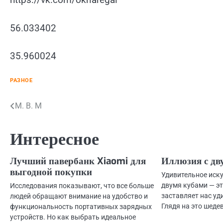
56.033402
35.960024
РАЗНОЕ
Навигация
М. В. М
по
Интересное
записям
Лучший павербанк Xiaomi для
Иллюзия с дв
выгодной покупки
Удивительное иску
двумя кубами — эт
Исследования показывают, что все больше
заставляет нас у
людей обращают внимание на удобство и
Глядя на это шед
функциональность портативных зарядных
устройств. Но как выбрать идеальное