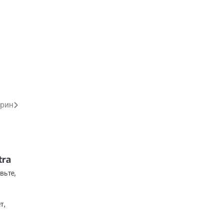
рин
tra
вьте,
т,