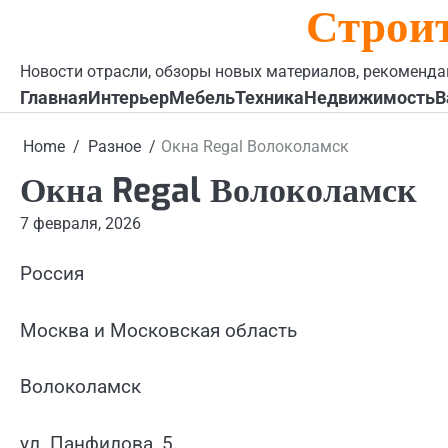
Строи
Skip
to
content
Новости отрасли, обзоры новых материалов, рекоменда
Главная
Интерьер
Мебель
Техника
Недвижимость
В
Home
Разное
Окна Regal Волоколамск
Окна Regal Волоколамск
7 февраля, 2026
Россия
Москва и Московская область
Волоколамск
ул. Панфилова, 5