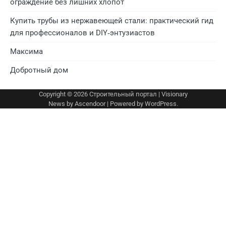
ограждение без лишних хлопот
Купить трубы из нержавеющей стали: практический гид
для профессионалов и DIY‑энтузиастов
Максима
Добротный дом
Copyright © 2026
Строительный портал
| Visionary
News by
Ascendoor
| Powered by
WordPress
.