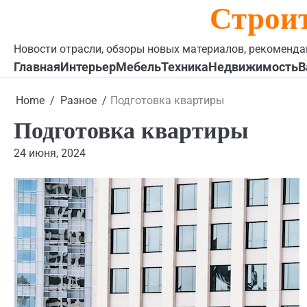
Строи
Skip
to
content
Новости отрасли, обзоры новых материалов, рекоменда
Главная
Интерьер
Мебель
Техника
Недвижимость
В
Home
Разное
Подготовка квартиры
Подготовка квартиры
24 июня, 2024