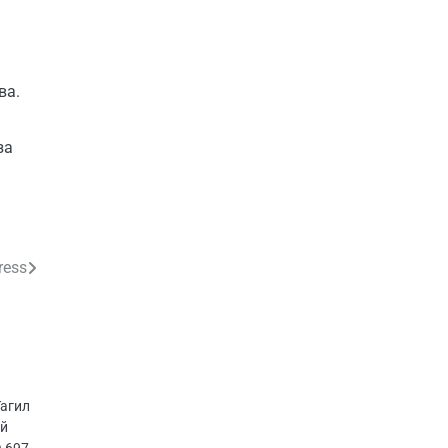
ва.
за
ress
Тагил
ий
) 697-