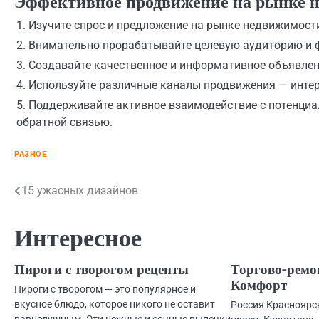
Эффективное продвижение на рынке 
1. Изучите спрос и предложение на рынке недвижимост
2. Внимательно прорабатывайте целевую аудиторию и 
3. Создавайте качественное и информативное объявлен
4. Используйте различные каналы продвижения — интер
5. Поддерживайте активное взаимодействие с потенциа
обратной связью.
РАЗНОЕ
Навигация
15 ужасных дизайнов
по
Интересное
записям
Пироги с творогом рецепты
Торгово-ремо
Комфорт
Пироги с творогом — это популярное и
вкусное блюдо, которое никого не оставит
Россия Красноярс
равнодушным. Эти нежные и сочные выпечки