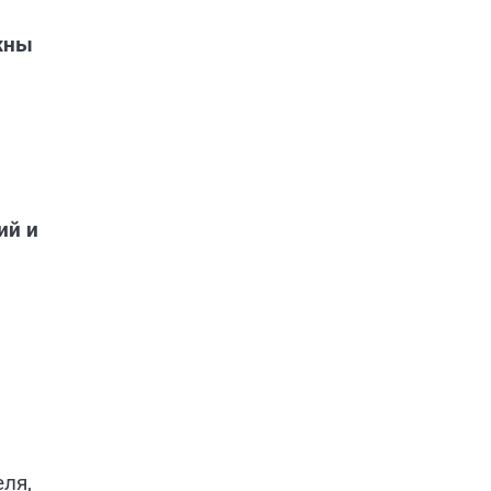
жны
ий и
ля,