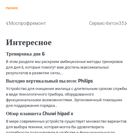
РАЗНОЕ
Навигация
Моспрофремонт
Сервис-бетон35
по
Интересное
записям
Тренировка дня 6
В этом разделе мы раскроем амбициозные методы тренировок
для дня 6, которые помогут вам достичь максимальных
результатов в развитии силы,…
Выгодно вертикальный пылесос Philips
Устройство для очищения жилища с длительным сроком службы
в виде технологичного прибора, оборудованного
функциональными возможностями. Эргономичный помощник
для поддержания порядка…
Обзор планшета Chuwi hipad x
В мире современных устройств существует множество вариантов
для выбора техники, которая могла бы удовлетворить
потребности пользователя в удобстве и функциональности.…