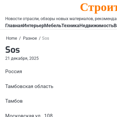
Строи
Skip
to
content
Новости отрасли, обзоры новых материалов, рекоменда
Главная
Интерьер
Мебель
Техника
Недвижимость
В
Home
Разное
Sos
Sos
21 декабря, 2025
Россия
Тамбовская область
Тамбов
Московская ул., 108