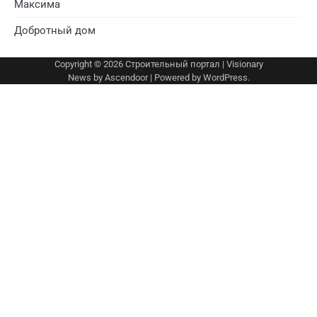
Максима
Добротный дом
Copyright © 2026
Строительный портал
| Visionary
News by
Ascendoor
| Powered by
WordPress
.