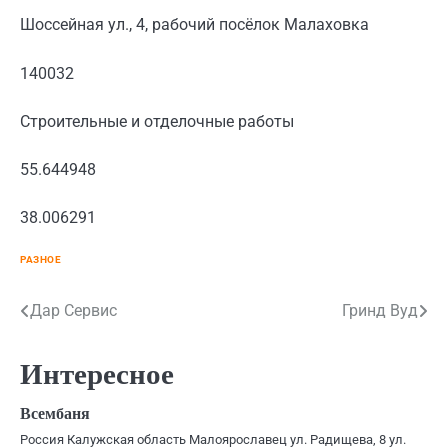
Шоссейная ул., 4, рабочий посёлок Малаховка
140032
Строительные и отделочные работы
55.644948
38.006291
РАЗНОЕ
Навигация
Дар Сервис
Гринд Вуд
по
Интересное
записям
Всембаня
Россия Калужская область Малоярославец ул. Радищева, 8 ул.