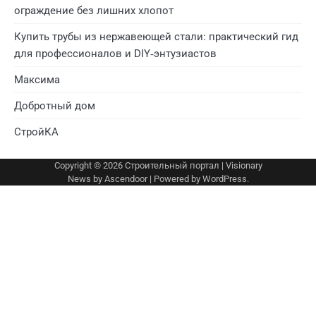
ограждение без лишних хлопот
Купить трубы из нержавеющей стали: практический гид
для профессионалов и DIY‑энтузиастов
Максима
Добротный дом
СтройКА
Copyright © 2026
Строительный портал
| Visionary
News by
Ascendoor
| Powered by
WordPress
.