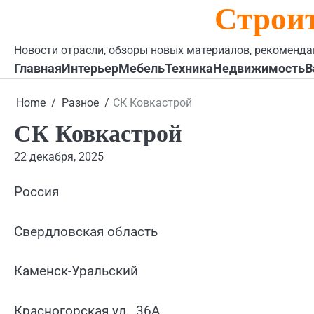
Строи
Skip
to
content
Новости отрасли, обзоры новых материалов, рекоменда
Главная
Интерьер
Мебель
Техника
Недвижимость
В
Home
Разное
СК Ковкастрой
СК Ковкастрой
22 декабря, 2025
Россия
Свердловская область
Каменск-Уральский
Красногорская ул., 36А